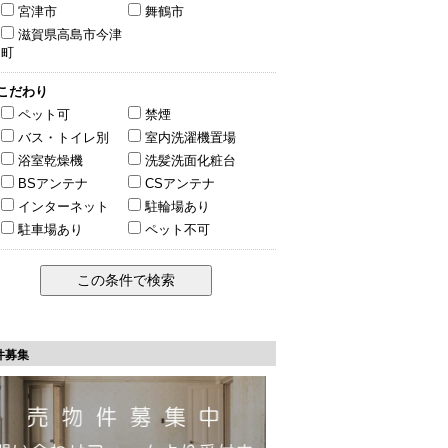
宮津市
舞鶴市
滋賀県高島市今津
町
こだわり
ペット可
禁煙
バス・トイレ別
室内洗濯機置場
浴室乾燥機
洗髪洗面化粧台
BSアンテナ
CSアンテナ
インターネット
駐輪場あり
駐車場あり
ペット不可
件募集