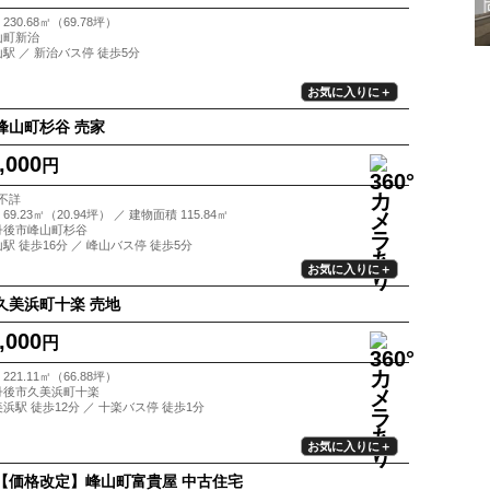
230.68㎡（69.78坪）
山町新治
山駅 ／ 新治バス停 徒歩5分
お気に入りに＋
峰山町杉谷 売家
,000
円
 不詳
69.23㎡（20.94坪） ／ 建物面積 115.84㎡
丹後市峰山町杉谷
山駅 徒歩16分 ／ 峰山バス停 徒歩5分
お気に入りに＋
久美浜町十楽 売地
,000
円
221.11㎡（66.88坪）
丹後市久美浜町十楽
美浜駅 徒歩12分 ／ 十楽バス停 徒歩1分
お気に入りに＋
【価格改定】峰山町富貴屋 中古住宅