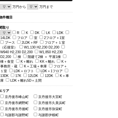
万円から
万円まで
物件種目
間取り
R
K
DK
LK
LDK
14LDK
フロア
室
2フロア＋1室
ブース
2LDK＋RF
フロア＋１室
（応接室）
W1,130 H2,230 D2,200
W940 H2,230 D2,200
W1,850 H2,230
D2,200
棟
階建て2棟 ＋ 平屋1棟
棟＋食堂
K＋離れ
KK＋離れ
K＋
事務所・蔵
K＋工場＋車庫
フロア＋
１室
LDK＋ロフト
LDK＋1フロア
13DK
17K
12LDK
12DK
K＋車
庫
LDK＋離れ5D＋土間
エリア
京丹後市峰山町
京丹後市大宮町
京丹後市網野町
京丹後市久美浜町
京丹後市丹後町
京丹後市弥栄町
与謝郡与謝野町
与謝郡伊根町