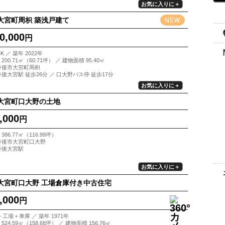
お気に入りに＋
大宮町周枳 築浅戸建て
0,000
円
K ／ 築年 2022年
200.71㎡（60.71坪） ／ 建物面積 95.40㎡
丹後市大宮町周枳
丹後大宮駅 徒歩26分 ／ 口大野バス停 徒歩17分
お気に入りに＋
大宮町口大野の土地
,000
円
386.77㎡（116.99坪）
丹後市大宮町口大野
丹後大宮駅
お気に入りに＋
大宮町口大野 工場倉庫付き中古住宅
,000
円
＋工場＋車庫 ／ 築年 1971年
524.59㎡（158.68坪） ／ 建物面積 156.76㎡