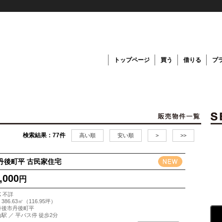
トップページ
買う
借りる
プ
検索結果：77件
高い順
安い順
>
>>
丹後町平 古民家住宅
,000
円
K 不詳
386.63㎡（116.95坪）
丹後市丹後町平
山駅 ／ 平バス停 徒歩2分