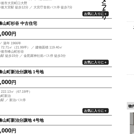
丹後市大宮町口大野
丹後大宮駅 徒歩12分 ／ 大宮庁舎前バス停 徒歩7分
お気に入りに＋
峰山町杉谷 中古住宅
,000
円
／ 築年 1966年
72.71㎡（21.99坪） ／ 建物面積 119.40㎡
丹後市峰山町杉谷
山駅 徒歩15分 ／ 金毘羅神社前バス停 徒歩3分
お気に入りに＋
峰山町新治分譲地 1号地
,000
円
222.13㎡（67.19坪）
山町新治
山駅 ／ 新治バス停
物
お気に入りに＋
峰山町新治分譲地 4号地
,000
円