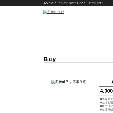
あなたにぴったりな丹後の住まいさがしのウェブサイト
4,000
■間取 9D
■土地面積 
■住所 京
■交通 峰