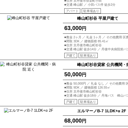
■住所 京丹後市弥栄町小田
■交通 峰山駅 ／ 小田バス停 徒歩2分
アパート
駐車場あり
峰山町杉谷 平屋戸建て
63,000
円
■敷金 2ヶ月 ／ 礼金 1ヶ月 ／ その他費
■間取 3DK ／ 建物面積 85.41㎡
■住所 京丹後市峰山町杉谷
■交通 峰山駅 徒歩14分 ／ 丹後中央病院前バ
戸建て
駐車場あり
峰山町杉谷貸家 公共機関・
50,000
円
■敷金 50,000円 ／ 礼金 なし ／ その他費用
■間取 9DK ／ 建物面積 126.55㎡
■住所 京丹後市峰山町杉谷
■交通 峰山駅 徒歩18分 ／ 丹海バス 峰山バ
戸建て
駐車場あり
エルマーノB-7 1LDK+α 2F
68,000
円