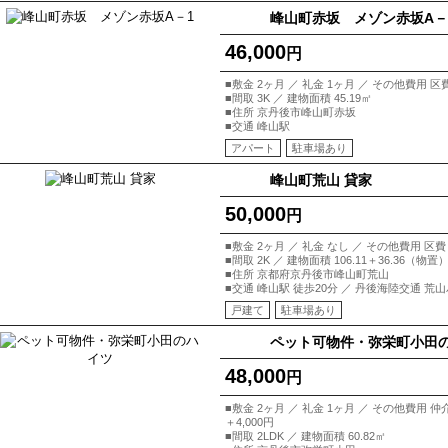
峰山町赤坂 メゾン赤坂A－
46,000
円
■敷金 2ヶ月 ／ 礼金 1ヶ月 ／ その他費用 区
■間取 3K ／ 建物面積 45.19㎡
■住所 京丹後市峰山町赤坂
■交通 峰山駅
アパート
駐車場あり
峰山町荒山 貸家
50,000
円
■敷金 2ヶ月 ／ 礼金 なし ／ その他費用 区
■間取 2K ／ 建物面積 106.11＋36.36（物置
■住所 京都府京丹後市峰山町荒山
■交通 峰山駅 徒歩20分 ／ 丹後海陸交通 荒
戸建て
駐車場あり
ペット可物件・弥栄町小田
48,000
円
■敷金 2ヶ月 ／ 礼金 1ヶ月 ／ その他費用
＋4,000円
■間取 2LDK ／ 建物面積 60.82㎡