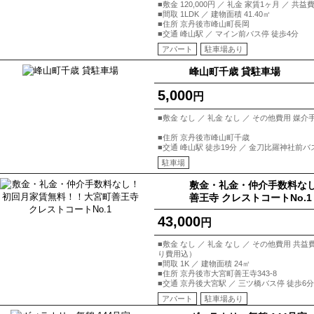
■敷金 120,000円 ／ 礼金 家賃1ヶ月 ／ 共
■間取 1LDK ／ 建物面積 41.40㎡
■住所 京丹後市峰山町長岡
■交通 峰山駅 ／ マイン前バス停 徒歩4分
アパート
駐車場あり
峰山町千歳 貸駐車場
5,000
円
■敷金 なし ／ 礼金 なし ／ その他費用 媒介
■住所 京丹後市峰山町千歳
■交通 峰山駅 徒歩19分 ／ 金刀比羅神社前バ
駐車場
敷金・礼金・仲介手数料な
善王寺 クレストコートNo.1
43,000
円
■敷金 なし ／ 礼金 なし ／ その他費用 共益
り費用込）
■間取 1K ／ 建物面積 24㎡
■住所 京丹後市大宮町善王寺343-8
■交通 京丹後大宮駅 ／ 三ツ橋バス停 徒歩6分
アパート
駐車場あり