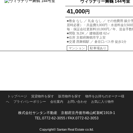
ヴィラナリー舞鶴 144号室
41,000
円
■敷金 なし ／ 礼金 なし ／ その他費用 媒介
居時必要）・共益費3,000円・水道料金3,50
毎・保証会社更新料10,000円／年、送金手数
■間取 3LDK ／ 建物面積 62㎡
■住所 京都府舞鶴市字上安
■交通 西舞鶴駅 ／ 倉谷口バス停 徒歩1分
マンション
駐車場あり
トップページ
賃貸物件を探す
販売物件を探す
物件をお持ちのオーナー様
へ
プライバシーポリシー
会社案内
お問い合わせ
お気に入り物件
株式会社サンタン不動産 京都府京丹後市峰山町新町1919-1
TEL.0772-62-3055 / FAX.0772-62-3053
Copyright© Santan Real Estate co.ltd.