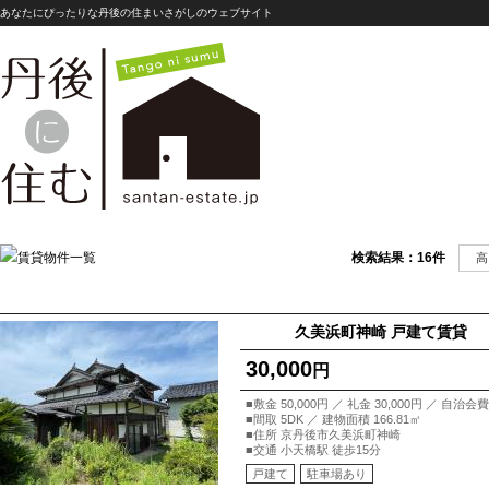
あなたにぴったりな丹後の住まいさがしのウェブサイト
検索結果：16件
高
久美浜町神崎 戸建て賃貸
30,000
円
■敷金 50,000円 ／ 礼金 30,000円 ／ 
■間取 5DK ／ 建物面積 166.81㎡
■住所 京丹後市久美浜町神崎
■交通 小天橋駅 徒歩15分
戸建て
駐車場あり