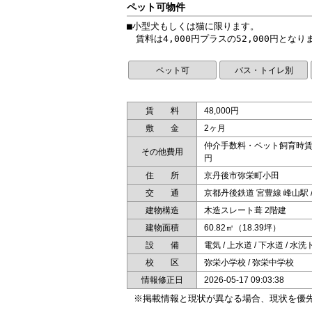
ペット可物件
■小型犬もしくは猫に限ります。

ペット可
バス・トイレ別
賃 料
48,000円
敷 金
2ヶ月
仲介手数料・ペット飼育時賃料
その他費用
円
住 所
京丹後市弥栄町小田
交 通
京都丹後鉄道 宮豊線 峰山駅 
建物構造
木造スレート葺 2階建
建物面積
60.82㎡（18.39坪）
設 備
電気 / 上水道 / 下水道 / 水洗
校 区
弥栄小学校 / 弥栄中学校
情報修正日
2026-05-17 09:03:38
※掲載情報と現状が異なる場合、現状を優