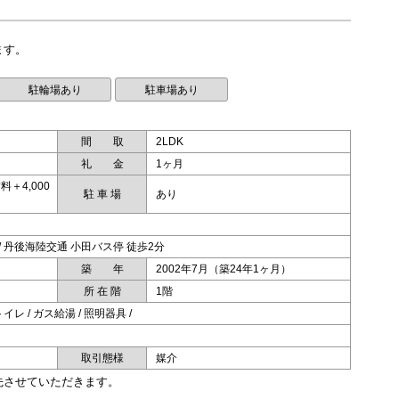
駐輪場あり
駐車場あり
間 取
2LDK
礼 金
1ヶ月
＋4,000
駐 車 場
あり
/ 丹後海陸交通 小田バス停 徒歩2分
築 年
2002年7月（築24年1ヶ月）
所 在 階
1階
トイレ / ガス給湯 / 照明器具 /
取引態様
媒介
先させていただきます。