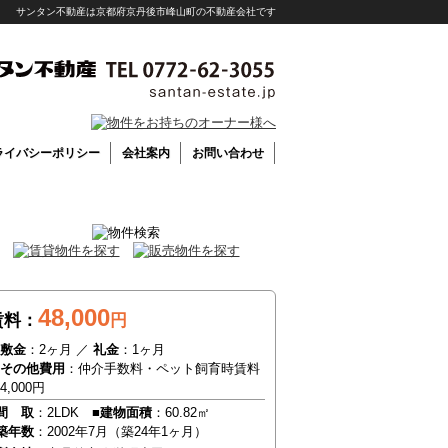
サンタン不動産は京都府京丹後市峰山町の不動産会社です
ライバシーポリシー
会社案内
お問い合わせ
48,000
賃料：
円
敷金
：2ヶ月 ／
礼金
：1ヶ月
その他費用
：仲介手数料・ペット飼育時賃料
4,000円
間 取
：2LDK
■建物面積
：60.82㎡
築年数
：2002年7月（築24年1ヶ月）