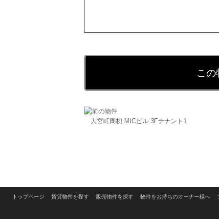
この
大宮町周枳 MICビル 3Fテナント1
トップページ
賃貸物件を探す
販売物件を探す
物件をお持ちのオーナー様へ