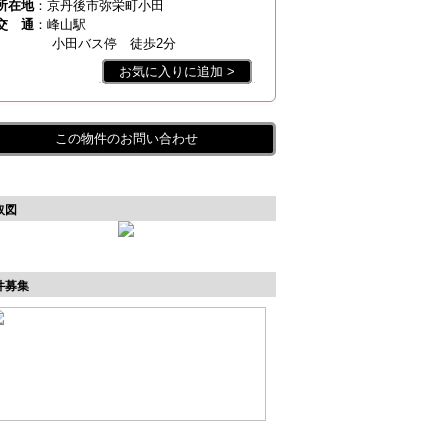
所在地
：京丹後市弥栄町小田
交 通
：峰山駅
小田バス停 徒歩2分
お気に入りに追加 >
この物件のお問い合わせ
取図
件募集