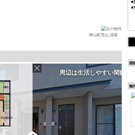
■
■
峰山町荒山 貸家
間
物