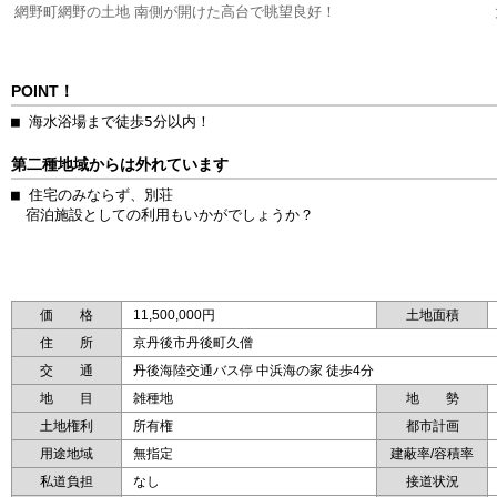
網野町網野の土地 南側が開けた高台で眺望良好！
POINT！
■ 海水浴場まで徒歩5分以内！
第二種地域からは外れています
■ 住宅のみならず、別荘

価 格
11,500,000円
土地面積
住 所
京丹後市丹後町久僧
交 通
丹後海陸交通バス停 中浜海の家 徒歩4分
地 目
雑種地
地 勢
土地権利
所有権
都市計画
用途地域
無指定
建蔽率/容積率
私道負担
なし
接道状況